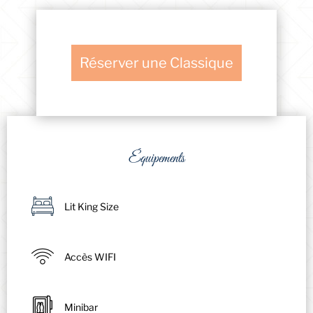
Réserver une Classique
Équipements
Lit King Size
Accès WIFI
Minibar