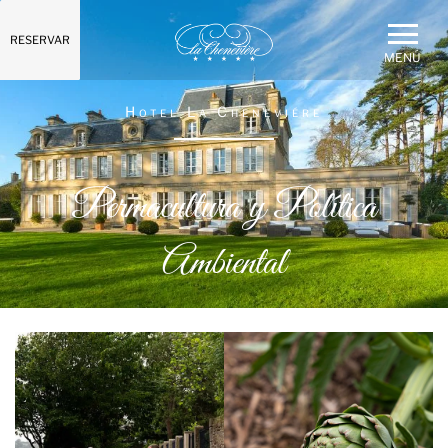
RESERVAR
MENÚ
Hotel La Cheneviére
Permacultura y Política
Ambiental